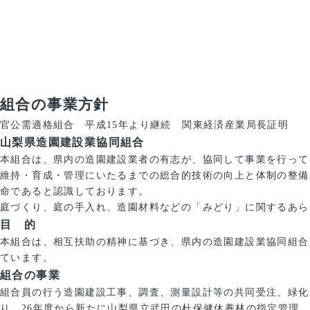
組合の事業方針
官公需適格組合 平成15年より継続 関東経済産業局長証明
山梨県造園建設業協同組合
本組合は、県内の造園建設業者の有志が、協同して事業を行って
維持・育成・管理にいたるまでの総合的技術の向上と体制の整備
命であると認識しております。
庭づくり、庭の手入れ、造園材料などの「みどり」に関するあら
目 的
本組合は、相互扶助の精神に基づき、県内の造園建設業協同組合
ています。
組合の事業
組合員の行う造園建設工事、調査、測量設計等の共同受注、緑化
り、26年度から新たに山梨県立武田の杜保健休養林の指定管理