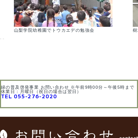
山梨学院幼稚園でトウカエデの勉強会
樹木
緑の普及啓発事業 お問い合わせ ※午前9時00分～午後5時まで
休業日：月曜日（祝日の場合は翌日）
TEL 055-276-2020