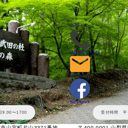
ー
鳥獣センター
055-252-9161
メール
facebook
:00〜1700
受付時間 平日
甲府市山宮町片山3371番地
〒400-0001 山梨